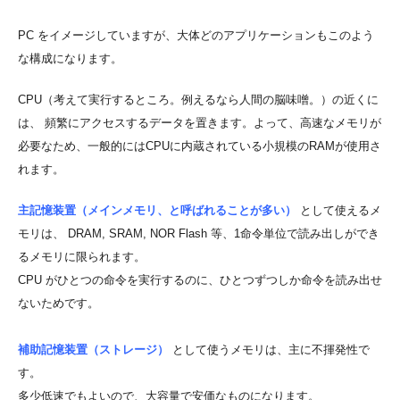
PC をイメージしていますが、大体どのアプリケーションもこのよう
な構成になります。
CPU（考えて実行するところ。例えるなら人間の脳味噌。）の近くに
は、 頻繁にアクセスするデータを置きます。よって、高速なメモリが
必要なため、一般的にはCPUに内蔵されている小規模のRAMが使用さ
れます。
主記憶装置（メインメモリ、と呼ばれることが多い）
として使えるメ
モリは、 DRAM, SRAM, NOR Flash 等、1命令単位で読み出しができ
るメモリに限られます。
CPU がひとつの命令を実行するのに、ひとつずつしか命令を読み出せ
ないためです。
補助記憶装置（ストレージ）
として使うメモリは、主に不揮発性で
す。
多少低速でもよいので、大容量で安価なものになります。