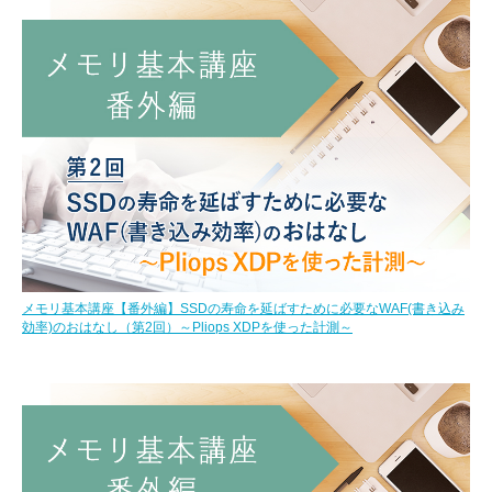
メモリ基本講座【番外編】SSDの寿命を延ばすために必要なWAF(書き込み
効率)のおはなし（第2回）～Pliops XDPを使った計測～