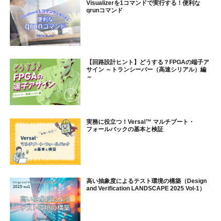
Visualizerを1コマンドで実行する！便利な
qrunコマンド
【回路設計ヒント】どうする？FPGAの端子ア
サイン ～トランシーバー（高速シリアル）編
～
実務に役立つ！Versal™ マルチブート・
フォールバックの基本と検証
高い抽象度によるテスト環境の構築（Design
and Verification LANDSCAPE 2025 Vol-1）