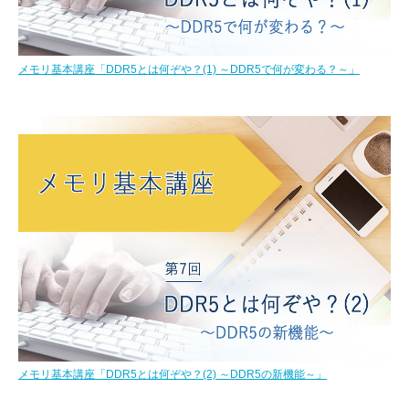
メモリ基本講座「DDR5とは何ぞや？(1) ～DDR5で何が変わる？～」
メモリ基本講座「DDR5とは何ぞや？(2) ～DDR5の新機能～」