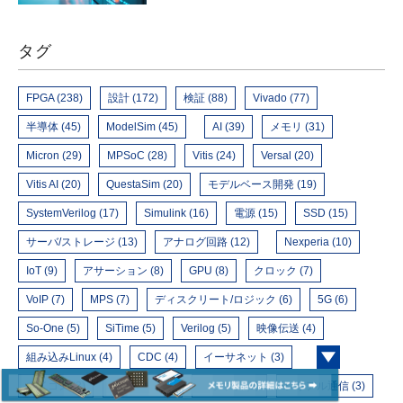
タグ
FPGA (238)
設計 (172)
検証 (88)
Vivado (77)
半導体 (45)
ModelSim (45)
AI (39)
メモリ (31)
Micron (29)
MPSoC (28)
Vitis (24)
Versal (20)
Vitis AI (20)
QuestaSim (20)
モデルベース開発 (19)
SystemVerilog (17)
Simulink (16)
電源 (15)
SSD (15)
サーバ/ストレージ (13)
アナログ回路 (12)
Nexperia (10)
IoT (9)
アサーション (8)
GPU (8)
クロック (7)
VoIP (7)
MPS (7)
ディスクリート/ロジック (6)
5G (6)
So-One (5)
SiTime (5)
Verilog (5)
映像伝送 (4)
組み込みLinux (4)
CDC (4)
イーサネット (3)
マイコン (3)
Microchip (3)
クラウド (3)
シリアル通信 (3)