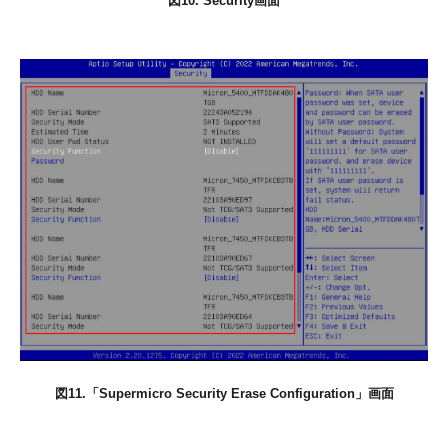
図10. Security画面
図11.「Supermicro Security Erase Configuration」画面