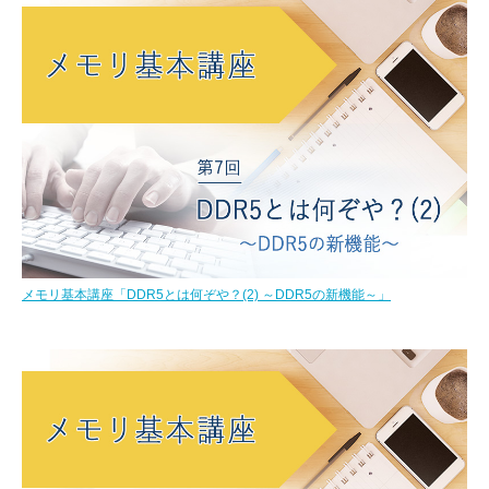
メモリ基本講座「DDR5とは何ぞや？(2) ～DDR5の新機能～」