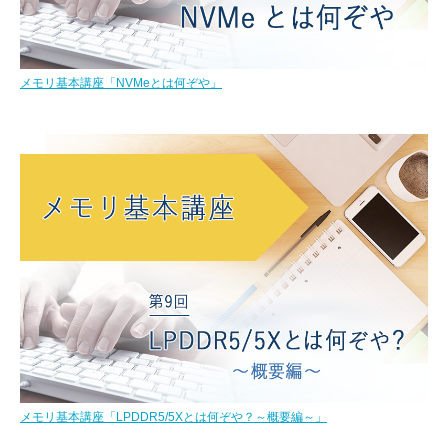
メモリ基本講座「NVMeとは何ぞや」
メモリ基本講座「LPDDR5/5Xとは何ぞや？～概要編～」