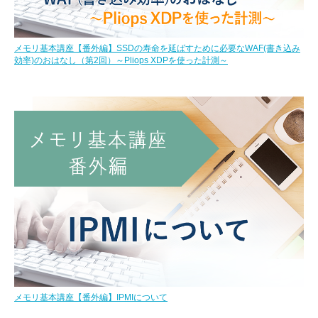
メモリ基本講座【番外編】SSDの寿命を延ばすために必要なWAF(書き込み
効率)のおはなし（第2回）～Pliops XDPを使った計測～
メモリ基本講座【番外編】IPMIについて