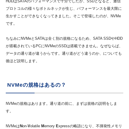
HDDはSATAのパフォーマンスで十分でしたが、SSDとなると、通信
プロトコルの様々なボトルネックが生じ、パフォーマンスを最大限に
生かすことができなくなってきました。そこで登場したのが、NVMe
です。
ちなみにNVMeとSATAは全く別の規格になるため、SATA SSDやHDD
が搭載されているPCにNVMeのSSDは搭載できません。なぜならば、
データの通り道が違うからです。通り道がどう違うのか、についても
後ほど説明します。
NVMeの規格はあるの？
NVMeの規格はあります。通り道の前に、まずは規格の説明をしま
す。
NVMeは
N
on-
V
olatile
M
emory
E
xpressの略語になり、不揮発性メモリ