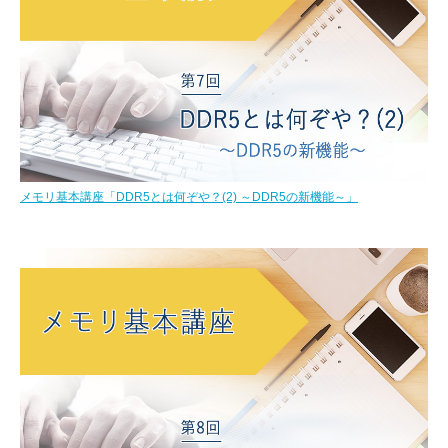
メモリ基本講座「DDR5とは何ぞや？(2) ～DDR5の新機能～」