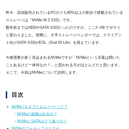
昨今、店頭販売されているPCのうち90%以上の割合で搭載されている
ストレージは『NVMe M.2 SSD』です。
数年前まではHDDやSATA SSDだったのですが、ここ2~3年でガラリ
と変わりました。実際に、大手ストレージベンダーでは、クライアン
ト向けSATA SSDがEOL（End Of Life）を迎えています。
今後需要が多く見込まれるNVMeですが「NVMeという言葉は聞いた
ことあるけど一体何なの？」と思われる方がほとんどだと思います。
そこで、今回はNVMeについて説明します。
目次
NVMe (エヌブイエムイー) って？
・
NVMeの規格はあるの？
・
NVMeとSATAはどう違うの？
NVMeのフォームファクター