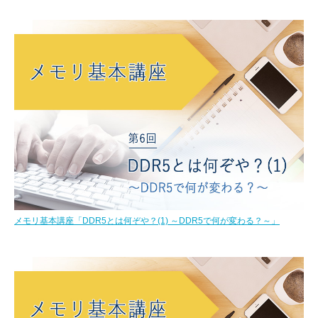
メモリ基本講座「DDR5とは何ぞや？(1) ～DDR5で何が変わる？～」