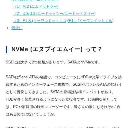
（1）M.2 (エムドットツー)
（2）U.2/U.3 (ユードットツー/ユードットスリー)
（3）E1.S (イーワンドットエス)/E1.L (イーワンドットエル)
最後に
NVMe (エヌブイエムイー) って？
SSDには大きく2つ種類があります。SATAとNVMeです。
SATAはSerial ATAの略語で、コンピュータにHDDや光学ドライブを接
続するためのインターフェース規格で、SCSIやパラレルATAの代わり
として普及してきました。SATAの登場は結構インパクトがあり、
HDDが多く普及されるようになった立役者です。代表的な例として
は、PCや家庭用の録画レコーダーです。皆さんの家にもそれぞれ1台
はあるのではないでしょうか。