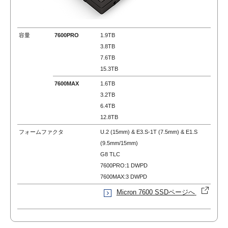
容量
7600PRO
1.9TB
3.8TB
7.6TB
15.3TB
7600MAX
1.6TB
3.2TB
6.4TB
12.8TB
フォームファクタ
U.2 (15mm) &
E3.S-1T (7.5mm) &
E1.S
(9.5mm/15mm)
G8 TLC
7600PRO:1 DWPD
7600MAX:3 DWPD
Micron 7600 SSDページへ