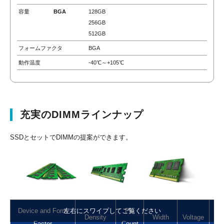
容量
BGA
128GB
256GB
512GB
フォームファクタ
BGA
動作温度
-40℃～+105℃
充実のDIMMラインナップ
SSDとセットでDIMMの提案ができます。
左右にスクロールしてご覧ください
左右にスワイプしてご覧ください
Device and Form
Pin
Density
Width
Voltage
Da
Factor
Count