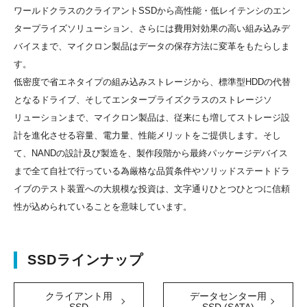
ワールドクラスのクライアントSSDから高性能・低レイテンシのエン
タープライズソリューション、さらには費用対効果の高い組み込みデ
バイスまで、マイクロン製品はデータの保存方法に変革をもたらしま
す。
低密度で省エネタイプの組み込みストレージから、標準型HDDの代替
となるドライブ、そしてエンタープライズクラスのストレージソ
リューションまで、マイクロン製品は、従来にも増してストレージ設
計を進化させる容量、電力量、性能メリットをご提供します。そし
て、NANDの設計及び製造を、製作段階から最終パッケージデバイス
まで全て自社で行っている為厳格な品質条件やソリッドステートドラ
イブのテスト装置への大規模な投資は、文字通りひとつひとつに信頼
性が込められていることを意味しています。
SSDラインナップ
クライアント用
データセンター用