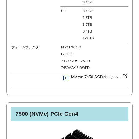
800GB
U.3
800GB
1.6TB
3.2TB
6.4TB
12.8TB
フォームファクタ
M.2/U.3/E1.S
G7 TLC
7450PRO:1 DWPD
7450MAX:3 DWPD
Micron 7450 SSDページへ
7500 (NVMe) PCIe Gen4