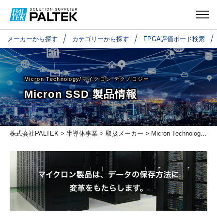
メーカーから探す
カテゴリーから探す
FPGA評価ボード検索
Micron Technology/マイクロン テクノロジー
Micron SSD 製品情報
株式会社PALTEK
>
半導体事業
>
取扱メーカー
>
Micron Technology/マイクロン テクノロジー