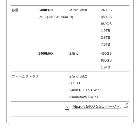
容量
5400PRO
M.2/2.5inch
240GB
(M.2は240GB~960GB)
480GB
960GB
1.9TB
3.8TB
7.6TB
5400MAX
2.5inch
480GB
960GB
1.9TB
フォームファクタ
2.5inch/M.2
G7 TLC
5400PRO:1.5 DWPD
5400MAX:5 DWPD
Micron 5400 SSDページへ