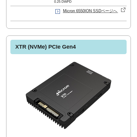
0.25 DWPD
Micron 6550ION SSDページへ
XTR (NVMe) PCIe Gen4