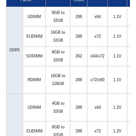
8GB to
UDIMM
288
x64
1.1V
32GB
16GB to
EUDIMM
288
x72
1.1V
32GB
DDR5
8GB to
SODIMM
262
x64/x72
1.1V
32GB
5
16GB to
RDIMM
288
x72/x80
1.1V
128GB
4GB to
UDIMM
288
x64
1.2V
32GB
8GB to
EUDIMM
288
x72
1.2V
32GB