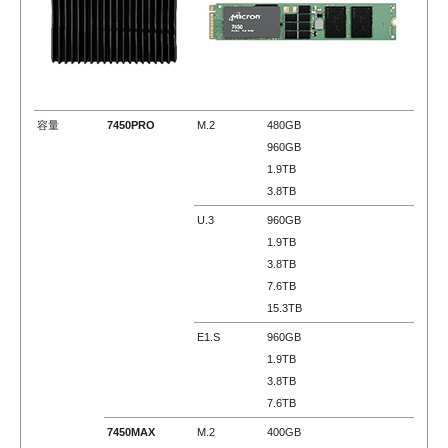
容量
7450PRO
M.2
480GB
960GB
1.9TB
3.8TB
U.3
960GB
1.9TB
3.8TB
7.6TB
15.3TB
E1.S
960GB
1.9TB
3.8TB
7.6TB
7450MAX
M.2
400GB