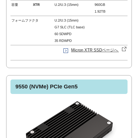
容量
XTR
U.2/U.3 (15mm)
960GB
1.92TB
フォームファクタ
U.2/U.3 (15mm)
G7 SLC (TLC base)
60 SDWPD
35 RDWPD
Micron XTR SSDページへ
9550 (NVMe) PCIe Gen5