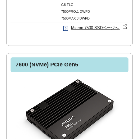
G8 TLC
7500PRO:1 DWPD
7500MAX:3 DWPD
Micron 7500 SSDページへ
7600 (NVMe) PCIe Gen5