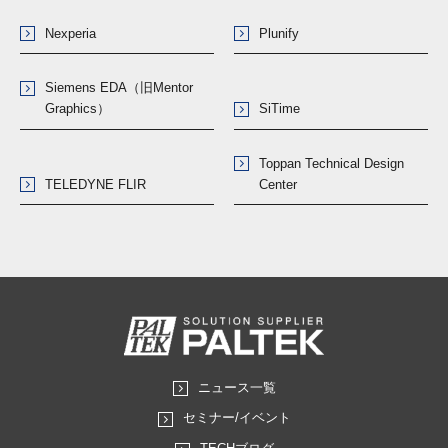
Nexperia
Plunify
Siemens EDA（旧Mentor
Graphics）
SiTime
Toppan Technical Design
TELEDYNE FLIR
Center
ニュース一覧
セミナー/イベント