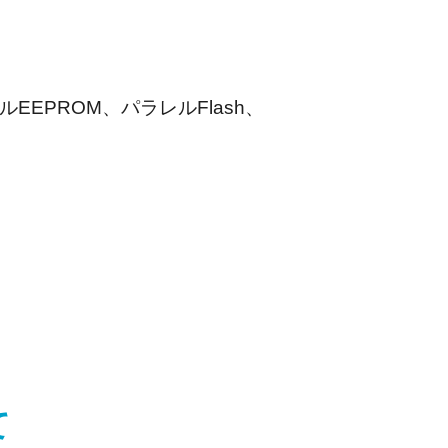
EEPROM、パラレルFlash、
て