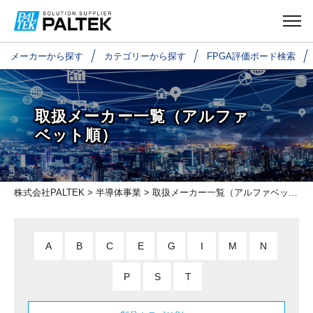
メーカーから探す
カテゴリーから探す
FPGA評価ボード検索
取扱メーカー一覧（アルファ
ベット順）
株式会社PALTEK
>
半導体事業
> 取扱メーカー一覧（アルファベット順）
A
B
C
E
G
I
M
N
P
S
T