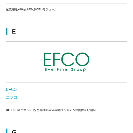
産業用途x86系,ARM系CPUモジュール
E
EFCO
エフコ
BOX-PCやパネルPCなど各種組み込み向けシステムの提供及び開発
G