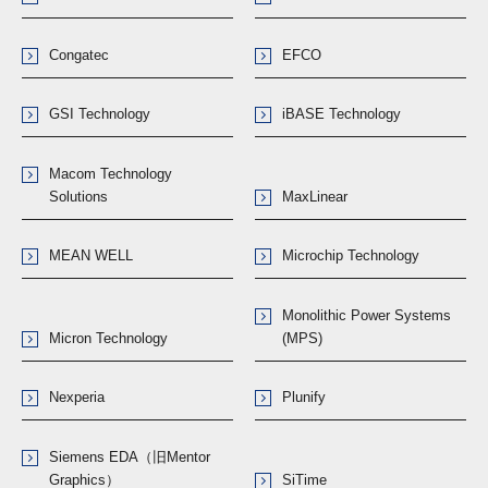
Congatec
EFCO
GSI Technology
iBASE Technology
Macom Technology
Solutions
MaxLinear
MEAN WELL
Microchip Technology
Monolithic Power Systems
Micron Technology
(MPS)
Nexperia
Plunify
Siemens EDA（旧Mentor
Graphics）
SiTime