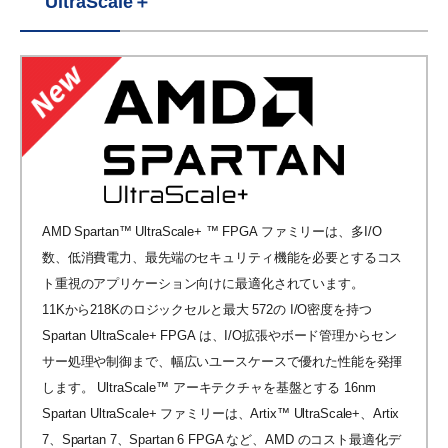
UltraScale＋
AMD Spartan™ UltraScale+ ™ FPGA ファミリーは、多I/O
数、低消費電力、最先端のセキュリティ機能を必要とするコス
ト重視のアプリケーション向けに最適化されています。
11Kから218Kのロジックセルと最大 572の I/O密度を持つ
Spartan UltraScale+ FPGA は、I/O拡張やボード管理からセン
サー処理や制御まで、幅広いユースケースで優れた性能を発揮
します。 UltraScale™ アーキテクチャを基盤とする 16nm
Spartan UltraScale+ ファミリーは、Artix™ UltraScale+、Artix
7、Spartan 7、Spartan 6 FPGA など、AMD のコスト最適化デ