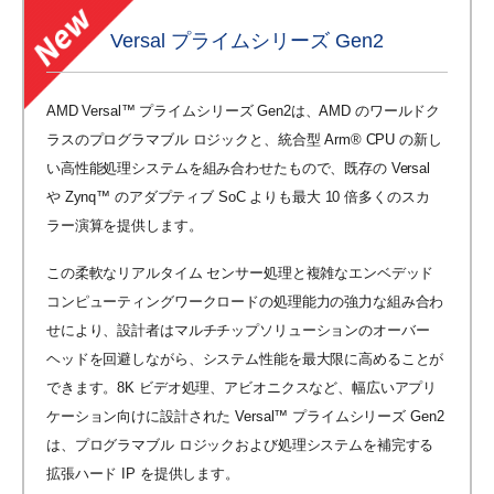
Versal プライムシリーズ Gen2
AMD Versal™ プライムシリーズ Gen2は、AMD のワールドク
ラスのプログラマブル ロジックと、統合型 Arm® CPU の新し
い高性能処理システムを組み合わせたもので、既存の Versal
や Zynq™ のアダプティブ SoC よりも最大 10 倍多くのスカ
ラー演算を提供します。
この柔軟なリアルタイム センサー処理と複雑なエンベデッド
コンピューティングワークロードの処理能力の強力な組み合わ
せにより、設計者はマルチチップソリューションのオーバー
ヘッドを回避しながら、システム性能を最大限に高めることが
できます。8K ビデオ処理、アビオニクスなど、幅広いアプリ
ケーション向けに設計された Versal™ プライムシリーズ Gen2
は、プログラマブル ロジックおよび処理システムを補完する
拡張ハード IP を提供します。