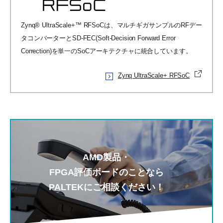
Zynq® UltraScale+™ RFSoCは、マルチギガサンプルのRFデー
タコンバーターとSD-FEC(Soft-Decision Forward Error
Correction)を単一のSoCアーキテクチャに統合しています。
Zynq UltraScale+ RFSoC
AMD製品・
FPGA評価ボードのことなら
PALTEKにご相談ください！