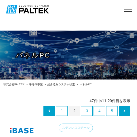
パネルPC
株式会社PALTEK
＞
半導体事業
＞
組み込みシステム検索
＞ パネルPC
47件中/11-20件目を表示
1
2
3
4
5
ステンレススチール