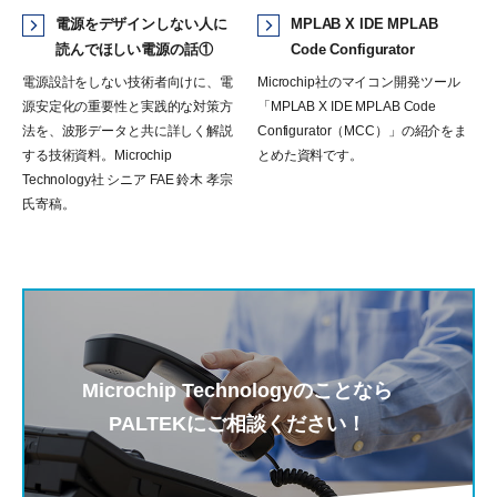
電源をデザインしない人に
MPLAB X IDE MPLAB
読んでほしい電源の話①
Code Configurator
電源設計をしない技術者向けに、電
Microchip社のマイコン開発ツール
源安定化の重要性と実践的な対策方
「MPLAB X IDE MPLAB Code
法を、波形データと共に詳しく解説
Configurator（MCC）」の紹介をま
する技術資料。Microchip
とめた資料です。
Technology社 シニア FAE 鈴⽊ 孝宗
⽒寄稿。
Microchip Technologyのことなら
PALTEKにご相談ください！