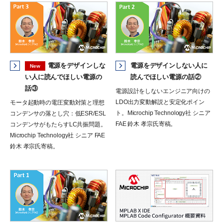
電源をデザインしな
電源をデザインしない人に
New
い人に読んでほしい電源の
読んでほしい電源の話②
話③
電源設計をしないエンジニア向けの
LDO出力変動解説と安定化ポイン
モータ起動時の電圧変動対策と理想
ト。Microchip Technology社 シニア
コンデンサの落とし穴：低ESR/ESL
FAE 鈴⽊ 孝宗⽒寄稿。
コンデンサがもたらすLC共振問題。
Microchip Technology社 シニア FAE
鈴⽊ 孝宗⽒寄稿。