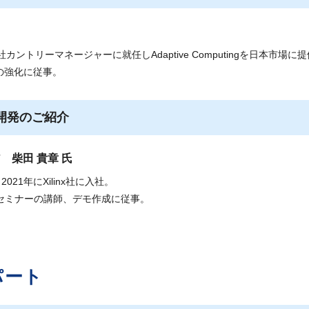
トリーマネージャーに就任しAdaptive Computingを日本市場に提
の強化に従事。
I開発のご紹介
 柴田 貴章 氏
21年にXilinx社に入社。
種セミナーの講師、デモ作成に従事。
パート