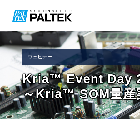
ウェビナー
TECHブログ
Kria™ Event Day 
～Kria™ SOM