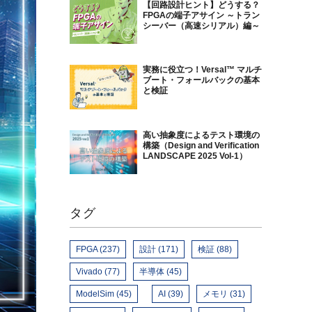
【回路設計ヒント】どうする？
FPGAの端子アサイン ～トラン
シーバー（高速シリアル）編～
実務に役立つ！Versal™ マルチ
ブート・フォールバックの基本
と検証
高い抽象度によるテスト環境の
構築（Design and Verification
LANDSCAPE 2025 Vol-1）
タグ
FPGA (237)
設計 (171)
検証 (88)
Vivado (77)
半導体 (45)
ModelSim (45)
AI (39)
メモリ (31)