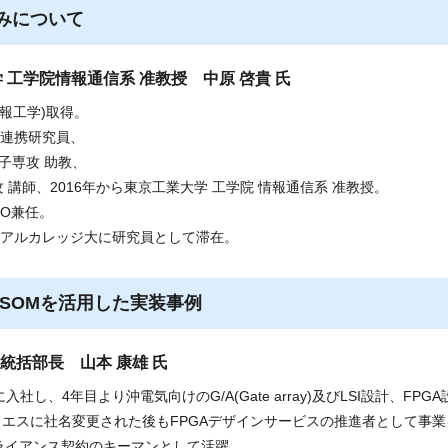
組みについて
東京工業大学 工学院情報通信系 准教授 中原 啓貴 氏
情報工学)取得。
官連携研究員、
電子専攻 助教、
 講師、2016年から東京工業大学 工学院 情報通信系 准教授。
/CRO兼任。
ペリアルカレッジ大に研究員として滞在。
26 SOMを活用した実装事例
業統括部長 山本 康雄 氏
し、4年目より沖電気向けのG/A(Gate array)及びLSI設計、FPGA
ィエスに社名変更された後もFPGAデザインサービスの推進者として事業
アライアンス契約のキーマンとして活躍。