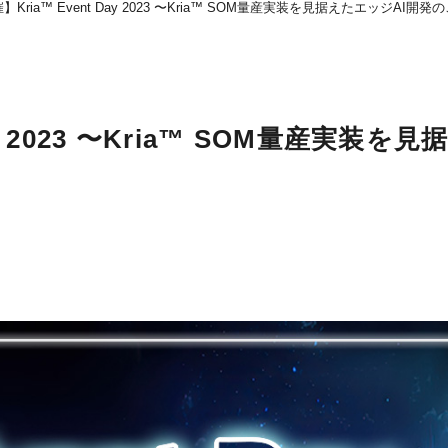
催】Kria™ Event Day 2023 〜Kria™ SOM量産実装を見据えたエッジAI開
ay 2023 〜Kria™ SOM量産実装を見