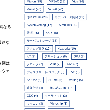
Micron (29)
MPSoC (28)
Vitis (24)
Versal (20)
Vitis AI (20)
QuestaSim (20)
モデルベース開発 (19)
SystemVerilog (17)
Simulink (16)
は異なる
電源 (15)
SSD (15)
サーバ/ストレージ (13)
最適な
アナログ回路 (12)
Nexperia (10)
IoT (9)
アサーション (8)
GPU (8)
今回は
クロック (7)
VoIP (7)
MPS (7)
ルウェ
ディスクリート/ロジック (6)
5G (6)
So-One (5)
SiTime (5)
Verilog (5)
映像伝送 (4)
組み込みLinux (4)
CDC (4)
イーサネット (3)
マイコン (3)
Microchip (3)