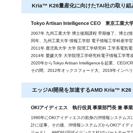
Kria™ K26量産化に向けたTAI社の取り
Tokyo Artisan Intelligence CEO 
2007年 九州工業大学 博士後期課程 早期修了、博士(
同年、九州工業大学 情報工学部 電子情報工学科産学
2011年 鹿児島大学 大学 院理工学研究科 工学系電気
2014年 愛媛大学 大学院理工学研究科電子情報工学専攻
2020年からTokyo Artisan Intelligenceを起業、CEO
その間、2012年オックスフォード大、2019年イン
エッジAI開発を加速するAMD Kria™ K
OKIアイディエス 執行役員 事業部門長 兼 事
1990年にOKIアイディエスの前身の沖情報システムズに入社
計に従事。その後、沖情報システムズからOKIアイデ
リードし、AMD社(旧ザイリンクス社)のパートナー