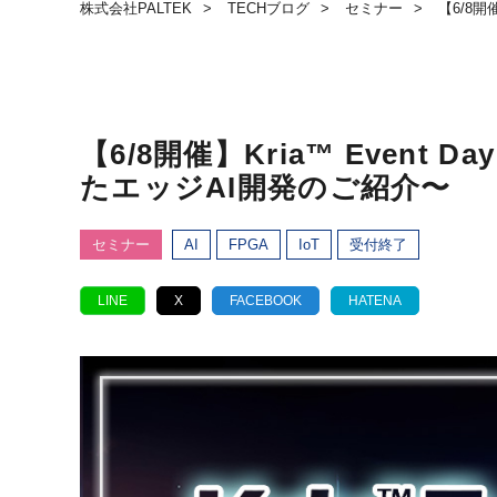
株式会社PALTEK
TECHブログ
セミナー
【6/8開
【6/8開催】Kria™ Event D
たエッジAI開発のご紹介〜
セミナー
AI
FPGA
IoT
受付終了
LINE
X
FACEBOOK
HATENA