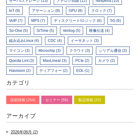
サーバ/ストレージ (13)
アナログ回路 (12)
Nexperia (10)
IoT (9)
アサーション (8)
GPU (8)
クロック (7)
VoIP (7)
MPS (7)
ディスクリート/ロジック (6)
5G (6)
So-One (5)
SiTime (5)
Verilog (5)
映像伝送 (4)
組み込みLinux (4)
CDC (4)
イーサネット (3)
マイコン (3)
Microchip (3)
クラウド (3)
シリアル通信 (3)
Questa Lint (3)
MaxLinear (3)
PCIe (2)
カメラ (2)
Haivision (2)
ティアフォー (2)
EOL (1)
カテゴリ
技術情報 (254)
セミナー (56)
製品情報 (25)
アーカイブ
2026年08月 (2)