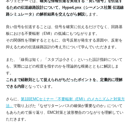
本ウェビナーでは、
確実な情報伝達を実現する「良い信号」を伝送す
るための伝送線路設計について、HyperLynx（シーメンス社製 伝送線
路シミュレータ）の解析結果を交えながら解説
します。
良い信号を伝送することは、信号を確実に伝えるだけでなく、回路基
板における不要輻射（EMI）の低減にもつながります。
その関係性を理解するとともに、信号反射が発生する原因や、反射を
抑えるための伝送線路設計の考え方について学んでいただきます。
また、「線長は短く」「スタブは小さく」といった設計指針について
も、実際にはどの程度を指すのかを理論的な根拠とともに解説しま
す。
これまで経験則として捉えられがちだったポイントを、定量的に理解
できる内容
となっています。
さらに、
第1回EMCセミナー「不要輻射（EMI）のメカニズムと対策方
法」
で取り上げた『なぜリターンパスの確保が重要なのか』について
もあらためて振り返り、EMC対策と波形整合のつながりを理解してい
ただきます。