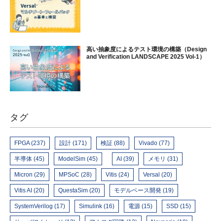
高い抽象度によるテスト環境の構築（Design
and Verification LANDSCAPE 2025 Vol-1）
タグ
FPGA (237)
設計 (171)
検証 (88)
Vivado (77)
半導体 (45)
ModelSim (45)
AI (39)
メモリ (31)
Micron (29)
MPSoC (28)
Vitis (24)
Versal (20)
Vitis AI (20)
QuestaSim (20)
モデルベース開発 (19)
SystemVerilog (17)
Simulink (16)
電源 (15)
SSD (15)