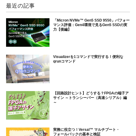
最近の記事
「Micron NVMe™ Gen5 SSD 9550」パフォー
マンス評価：Gen4環境で見るGen5 SSDの実
力【後編】
Visualizerを1コマンドで実行する！便利な
qrunコマンド
【回路設計ヒント】どうする？FPGAの端子ア
サイン ～トランシーバー（高速シリアル）編
～
実務に役立つ！Versal™ マルチブート・
フォールバックの基本と検証