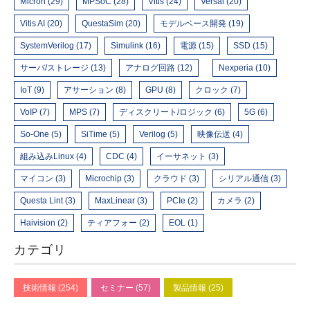
Micron (29)
MPSoC (28)
Vitis (24)
Versal (20)
Vitis AI (20)
QuestaSim (20)
モデルベース開発 (19)
SystemVerilog (17)
Simulink (16)
電源 (15)
SSD (15)
サーバ/ストレージ (13)
アナログ回路 (12)
Nexperia (10)
IoT (9)
アサーション (8)
GPU (8)
クロック (7)
VoIP (7)
MPS (7)
ディスクリート/ロジック (6)
5G (6)
So-One (5)
SiTime (5)
Verilog (5)
映像伝送 (4)
組み込みLinux (4)
CDC (4)
イーサネット (3)
マイコン (3)
Microchip (3)
クラウド (3)
シリアル通信 (3)
Questa Lint (3)
MaxLinear (3)
PCIe (2)
カメラ (2)
Haivision (2)
ティアフォー (2)
EOL (1)
カテゴリ
技術情報 (254)
セミナー (57)
製品情報 (25)