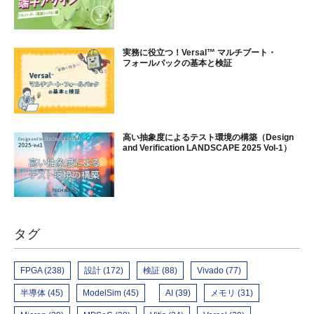
実務に役立つ！Versal™ マルチブート・
フォールバックの基本と検証
高い抽象度によるテスト環境の構築（Design
and Verification LANDSCAPE 2025 Vol-1）
タグ
FPGA (238)
設計 (172)
検証 (88)
Vivado (77)
半導体 (45)
ModelSim (45)
AI (39)
メモリ (31)