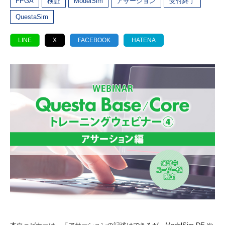
FPGA
検証
ModelSim
アサーション
受付終了
QuestaSim
LINE
X
FACEBOOK
HATENA