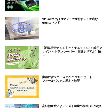
Visualizerを1コマンドで実行する！便利な
qrunコマンド
【回路設計ヒント】どうする？FPGAの端子ア
サイン ～トランシーバー（高速シリアル）編
～
実務に役立つ！Versal™ マルチブート・
フォールバックの基本と検証
高い抽象度によるテスト環境の構築（Design