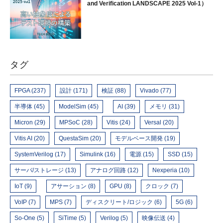
and Verification LANDSCAPE 2025 Vol-1）
タグ
FPGA (237)
設計 (171)
検証 (88)
Vivado (77)
半導体 (45)
ModelSim (45)
AI (39)
メモリ (31)
Micron (29)
MPSoC (28)
Vitis (24)
Versal (20)
Vitis AI (20)
QuestaSim (20)
モデルベース開発 (19)
SystemVerilog (17)
Simulink (16)
電源 (15)
SSD (15)
サーバ/ストレージ (13)
アナログ回路 (12)
Nexperia (10)
IoT (9)
アサーション (8)
GPU (8)
クロック (7)
VoIP (7)
MPS (7)
ディスクリート/ロジック (6)
5G (6)
So-One (5)
SiTime (5)
Verilog (5)
映像伝送 (4)