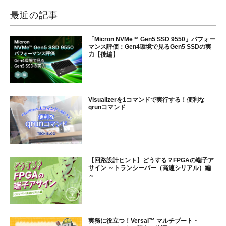
最近の記事
「Micron NVMe™ Gen5 SSD 9550」パフォー
マンス評価：Gen4環境で見るGen5 SSDの実
力【後編】
Visualizerを1コマンドで実行する！便利な
qrunコマンド
【回路設計ヒント】どうする？FPGAの端子ア
サイン ～トランシーバー（高速シリアル）編
～
実務に役立つ！Versal™ マルチブート・