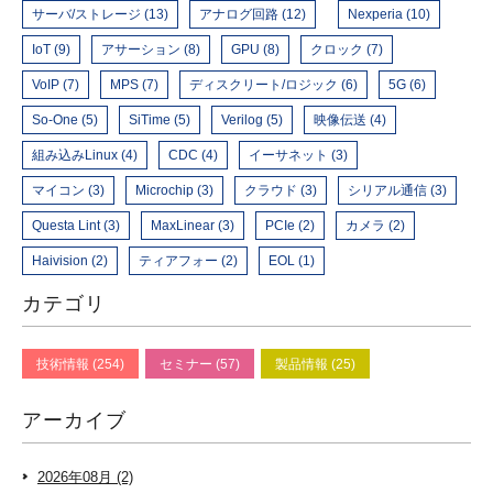
サーバ/ストレージ (13)
アナログ回路 (12)
Nexperia (10)
IoT (9)
アサーション (8)
GPU (8)
クロック (7)
VoIP (7)
MPS (7)
ディスクリート/ロジック (6)
5G (6)
So-One (5)
SiTime (5)
Verilog (5)
映像伝送 (4)
組み込みLinux (4)
CDC (4)
イーサネット (3)
マイコン (3)
Microchip (3)
クラウド (3)
シリアル通信 (3)
Questa Lint (3)
MaxLinear (3)
PCIe (2)
カメラ (2)
Haivision (2)
ティアフォー (2)
EOL (1)
カテゴリ
技術情報 (254)
セミナー (57)
製品情報 (25)
アーカイブ
2026年08月 (2)