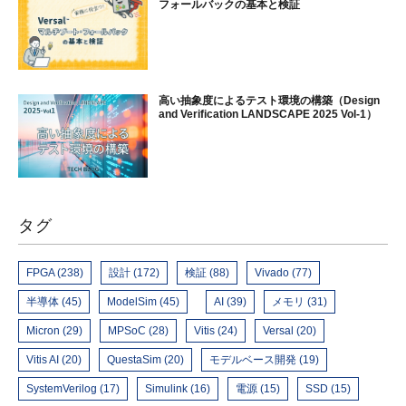
フォールバックの基本と検証
高い抽象度によるテスト環境の構築（Design
and Verification LANDSCAPE 2025 Vol-1）
タグ
FPGA (238)
設計 (172)
検証 (88)
Vivado (77)
半導体 (45)
ModelSim (45)
AI (39)
メモリ (31)
Micron (29)
MPSoC (28)
Vitis (24)
Versal (20)
Vitis AI (20)
QuestaSim (20)
モデルベース開発 (19)
SystemVerilog (17)
Simulink (16)
電源 (15)
SSD (15)