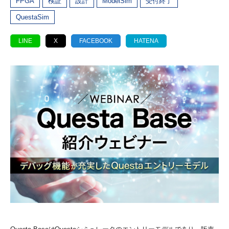
FPGA
検証
設計
ModelSim
受付終了
QuestaSim
LINE
X
FACEBOOK
HATENA