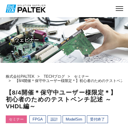
TECHブログ
ウェビナー
株式会社PALTEK
TECHブログ
セミナー
【8/4開催＊保守中ユーザー様限定＊】初心者のためのテストベンチ記
【8/4開催＊保守中ユーザー様限定＊】
初心者のためのテストベンチ記述 ～
VHDL編～
セミナー
FPGA
設計
ModelSim
受付終了