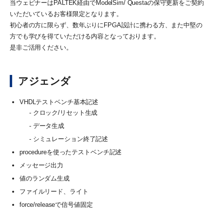
当ウェビナーはPALTEK経由でModelSim/ Questaの保守更新をご契約
いただいているお客様限定となります。
初心者の方に限らず、数年ぶりにFPGA設計に携わる方、また中堅の
方でも学びを得ていただける内容となっております。
是非ご活用ください。
アジェンダ
VHDLテストベンチ基本記述
クロック/リセット生成
データ生成
シミュレーション終了記述
procedureを使ったテストベンチ記述
メッセージ出力
値のランダム生成
ファイルリード、ライト
force/releaseで信号値固定