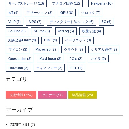
サーバ/ストレージ (13)
アナログ回路 (12)
Nexperia (10)
IoT (9)
アサーション (8)
GPU (8)
クロック (7)
VoIP (7)
MPS (7)
ディスクリート/ロジック (6)
5G (6)
So-One (5)
SiTime (5)
Verilog (5)
映像伝送 (4)
組み込みLinux (4)
CDC (4)
イーサネット (3)
マイコン (3)
Microchip (3)
クラウド (3)
シリアル通信 (3)
Questa Lint (3)
MaxLinear (3)
PCIe (2)
カメラ (2)
Haivision (2)
ティアフォー (2)
EOL (1)
カテゴリ
技術情報 (254)
セミナー (57)
製品情報 (25)
アーカイブ
2026年08月 (2)