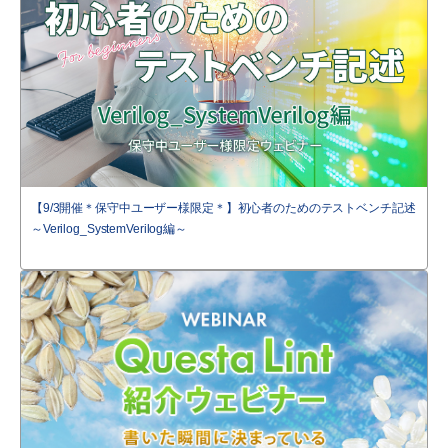
【9/3開催＊保守中ユーザー様限定＊】初心者のためのテストベンチ記述
～Verilog_SystemVerilog編～