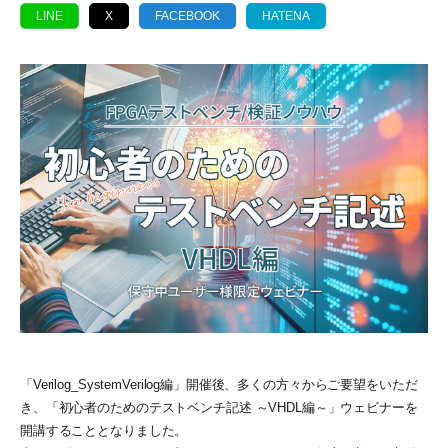
LINE
X
FACEBOOK
HATENA
「Verilog_SystemVerilog編」開催後、多くの方々からご要望をいただ
き、「初心者のためのテストベンチ記述 ～VHDL編～」ウェビナーを
開講することとなりました。