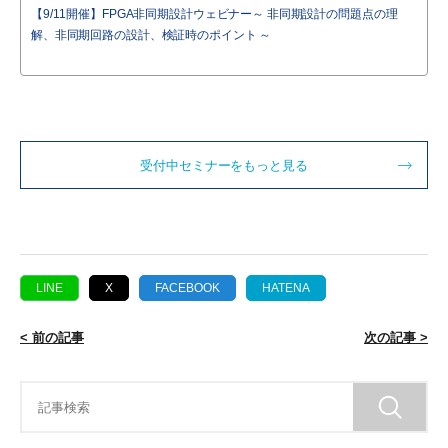
【9/11開催】FPGA非同期設計ウェビナー～ 非同期設計の問題点の理
解、非同期回路の設計、検証時のポイント ～
受付中セミナーをもっと見る
LINE
X
FACEBOOK
HATENA
< 前の記事
次の記事 >