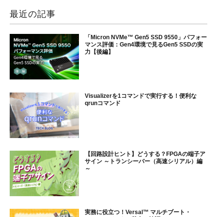
最近の記事
「Micron NVMe™ Gen5 SSD 9550」パフォー
マンス評価：Gen4環境で見るGen5 SSDの実
力【後編】
Visualizerを1コマンドで実行する！便利な
qrunコマンド
【回路設計ヒント】どうする？FPGAの端子ア
サイン ～トランシーバー（高速シリアル）編
～
実務に役立つ！Versal™ マルチブート・