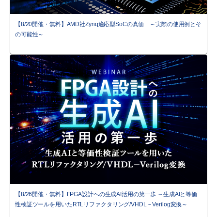
【8/20開催・無料】AMD社Zynq適応型SoCの真価 ～実際の使用例とそ
の可能性～
【8/26開催・無料】FPGA設計への生成AI活用の第一歩 ～生成AIと等価
性検証ツールを用いたRTLリファクタリング/VHDL－Verilog変換～