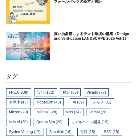
フォールバックの基本と検証
高い抽象度によるテスト環境の構築（Design
and Verification LANDSCAPE 2025 Vol-1）
タグ
FPGA (238)
設計 (172)
検証 (88)
Vivado (77)
半導体 (45)
ModelSim (45)
AI (39)
メモリ (31)
Micron (29)
MPSoC (28)
Vitis (24)
Versal (20)
Vitis AI (20)
QuestaSim (20)
モデルベース開発 (19)
SystemVerilog (17)
Simulink (16)
電源 (15)
SSD (15)