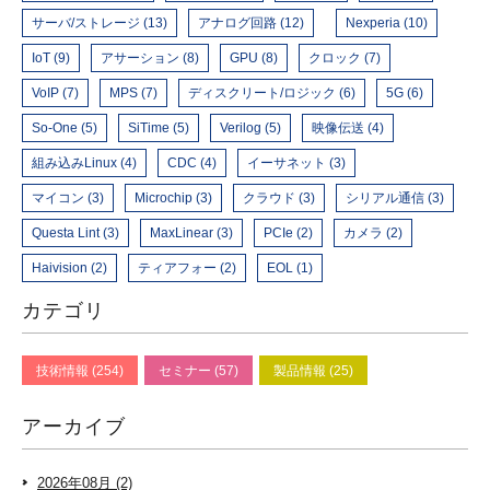
サーバ/ストレージ (13)
アナログ回路 (12)
Nexperia (10)
IoT (9)
アサーション (8)
GPU (8)
クロック (7)
VoIP (7)
MPS (7)
ディスクリート/ロジック (6)
5G (6)
So-One (5)
SiTime (5)
Verilog (5)
映像伝送 (4)
組み込みLinux (4)
CDC (4)
イーサネット (3)
マイコン (3)
Microchip (3)
クラウド (3)
シリアル通信 (3)
Questa Lint (3)
MaxLinear (3)
PCIe (2)
カメラ (2)
Haivision (2)
ティアフォー (2)
EOL (1)
カテゴリ
技術情報 (254)
セミナー (57)
製品情報 (25)
アーカイブ
2026年08月 (2)