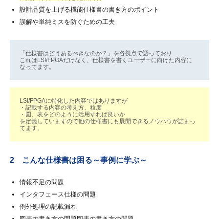
設計品質を上げる機能仕様書の書き方の
ポイント
誤解や単純ミスを防ぐための工夫
「仕様書はどうあるべきなのか？」を各視点で語っており
これはLSI/FPGAだけなく、仕様書を書くユーザーに向けた内容に
なってます。
LSI/FPGAに特化した内容ではありますが
・記載する内容の考え方、粒度
・図、表をどのように活用すれば良いか
を定義していますので他の仕様書にも展開できるノウハウが詰まっ
てます。
2 こんな仕様書は困る～事例に学ぶ～
情報不足の問題
インタフェース仕様の問題
例外処理の記載漏れ
図表の書き方の問題図表の書き方の問題