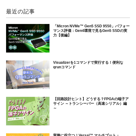
最近の記事
「Micron NVMe™ Gen5 SSD 9550」パフォー
マンス評価：Gen4環境で見るGen5 SSDの実
力【後編】
Visualizerを1コマンドで実行する！便利な
qrunコマンド
【回路設計ヒント】どうする？FPGAの端子ア
サイン ～トランシーバー（高速シリアル）編
～
実務に役立つ！Versal™ マルチブート・