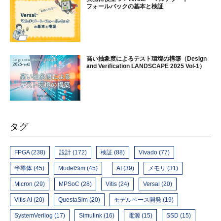
フォールバックの基本と検証
高い抽象度によるテスト環境の構築（Design
and Verification LANDSCAPE 2025 Vol-1）
タグ
FPGA (238)
設計 (172)
検証 (88)
Vivado (77)
半導体 (45)
ModelSim (45)
AI (39)
メモリ (31)
Micron (29)
MPSoC (28)
Vitis (24)
Versal (20)
Vitis AI (20)
QuestaSim (20)
モデルベース開発 (19)
SystemVerilog (17)
Simulink (16)
電源 (15)
SSD (15)