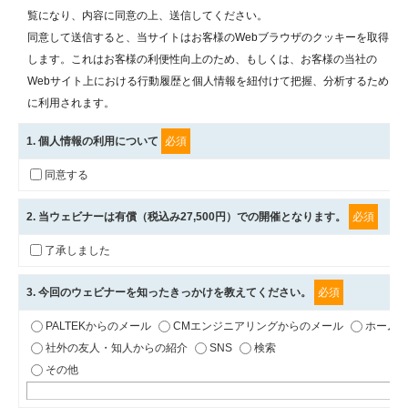
覧になり、内容に同意の上、送信してください。
同意して送信すると、当サイトはお客様のWebブラウザのクッキーを取得
します。これはお客様の利便性向上のため、もしくは、お客様の当社の
Webサイト上における行動履歴と個人情報を紐付けて把握、分析するため
に利用されます。
1
. 個人情報の利用について
必須
同意する
2
. 当ウェビナーは有償（税込み27,500円）での開催となります。
必須
了承しました
3
. 今回のウェビナーを知ったきっかけを教えてください。
必須
PALTEKからのメール
CMエンジニアリングからのメール
ホーム
社外の友人・知人からの紹介
SNS
検索
その他