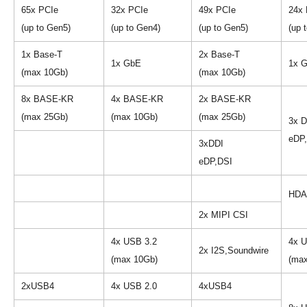
65x PCIe
32x PCIe
49x PCIe
24x 
(up to Gen5)
(up to Gen4)
(up to Gen5)
(up 
1x Base-T
2x Base-T
1x GbE
1x 
(max 10Gb)
(max 10Gb)
8x BASE-KR
4x BASE-KR
2x BASE-KR
(max 25Gb)
(max 10Gb)
(max 25Gb)
3x D
eDP
3xDDI
eDP,DSI
HDA
2x MIPI CSI
4x USB 3.2
4x U
2x I2S,Soundwire
(max 10Gb)
(ma
2xUSB4
4x USB 2.0
4xUSB4