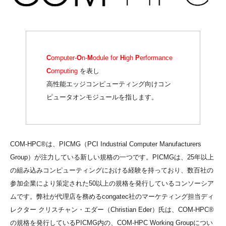
C
omputer-
O
n-
M
odule for
H
igh
P
erformance
C
omputing
を表し
高性能エッジコンピューティング向けコン
ピュータオンモジュールを指します。
COM-HPC®は、PICMG（PCI Industrial Computer Manufacturers
Group）が注力している新しい規格の一つです。PICMGは、25年以上
の組み込みコンピューティングにおける経験を持っており、数百社の
参加企業により策定された50以上の規格を発行しているコンソーシア
ムです。弊社が代理店を務めるcongatec社のマーケティング担当ディ
レクター クリスチャン・エダー（Christian Eder）氏は、COM-HPC®
の規格を発行しているPICMG内の、
COM
-
HPC
Working Groupについ