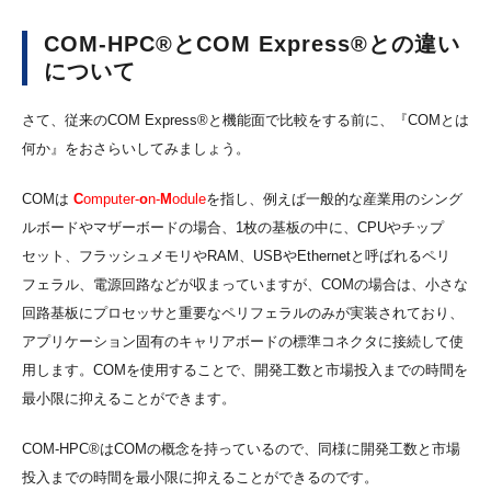
COM-HPC®とCOM Express®との違い
について
さて、従来のCOM Express®と機能面で比較をする前に、『COMとは
何か』をおさらいしてみましょう。
COMは
C
omputer-
o
n-
M
odule
を指し、例えば一般的な産業用のシング
ルボードやマザーボードの場合、1枚の基板の中に、CPUやチップ
セット、フラッシュメモリやRAM、USBやEthernetと呼ばれるペリ
フェラル、電源回路などが収まっていますが、COMの場合は、小さな
回路基板にプロセッサと重要なペリフェラルのみが実装されており、
アプリケーション固有のキャリアボードの標準コネクタに接続して使
用します。COMを使用することで、開発工数と市場投入までの時間を
最小限に抑えることができます。
COM-HPC®はCOMの概念を持っているので、同様に開発工数と市場
投入までの時間を最小限に抑えることができるのです。