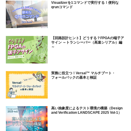
Visualizerを1コマンドで実行する！便利な
qrunコマンド
【回路設計ヒント】どうする？FPGAの端子ア
サイン ～トランシーバー（高速シリアル）編
～
実務に役立つ！Versal™ マルチブート・
フォールバックの基本と検証
高い抽象度によるテスト環境の構築（Design
and Verification LANDSCAPE 2025 Vol-1）