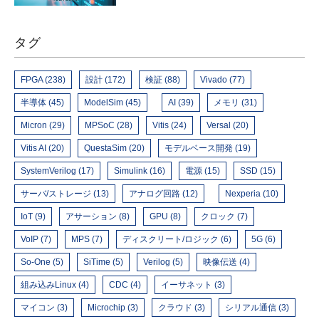
タグ
FPGA (238)
設計 (172)
検証 (88)
Vivado (77)
半導体 (45)
ModelSim (45)
AI (39)
メモリ (31)
Micron (29)
MPSoC (28)
Vitis (24)
Versal (20)
Vitis AI (20)
QuestaSim (20)
モデルベース開発 (19)
SystemVerilog (17)
Simulink (16)
電源 (15)
SSD (15)
サーバ/ストレージ (13)
アナログ回路 (12)
Nexperia (10)
IoT (9)
アサーション (8)
GPU (8)
クロック (7)
VoIP (7)
MPS (7)
ディスクリート/ロジック (6)
5G (6)
So-One (5)
SiTime (5)
Verilog (5)
映像伝送 (4)
組み込みLinux (4)
CDC (4)
イーサネット (3)
マイコン (3)
Microchip (3)
クラウド (3)
シリアル通信 (3)