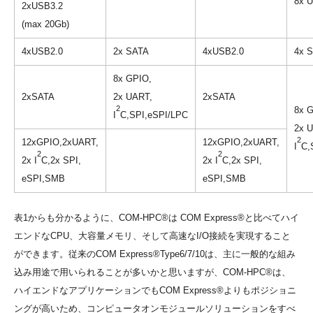
8x U
2xUSB3.2
(max 20Gb)
4xUSB2.0
2x SATA
4xUSB2.0
4x 
8x GPIO,
2xSATA
2x UART,
2xSATA
2
8x 
I
C,SPI,eSPI/LPC
2x 
2
12xGPIO,2xUART,
12xGPIO,2xUART,
I
C,
2
2
2x I
C,2x SPI,
2x I
C,2x SPI,
eSPI,SMB
eSPI,SMB
表1からも分かるように、COM-HPC®は COM Express®と比べてハイ
エンドなCPU、大容量メモリ、そして高速なI/O接続を実現すること
ができます。従来のCOM Express®Type6/7/10は、主に一般的な組み
込み用途で用いられることが多いかと思いますが、COM-HPC®は、
ハイエンドなアプリケーションでもCOM Express®よりもポジショニ
ングが高いため、コンピュータオンモジュールソリューションをすべ