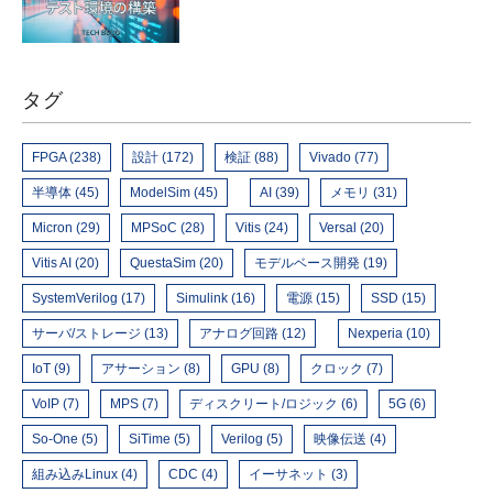
タグ
FPGA (238)
設計 (172)
検証 (88)
Vivado (77)
半導体 (45)
ModelSim (45)
AI (39)
メモリ (31)
Micron (29)
MPSoC (28)
Vitis (24)
Versal (20)
Vitis AI (20)
QuestaSim (20)
モデルベース開発 (19)
SystemVerilog (17)
Simulink (16)
電源 (15)
SSD (15)
サーバ/ストレージ (13)
アナログ回路 (12)
Nexperia (10)
IoT (9)
アサーション (8)
GPU (8)
クロック (7)
VoIP (7)
MPS (7)
ディスクリート/ロジック (6)
5G (6)
So-One (5)
SiTime (5)
Verilog (5)
映像伝送 (4)
組み込みLinux (4)
CDC (4)
イーサネット (3)