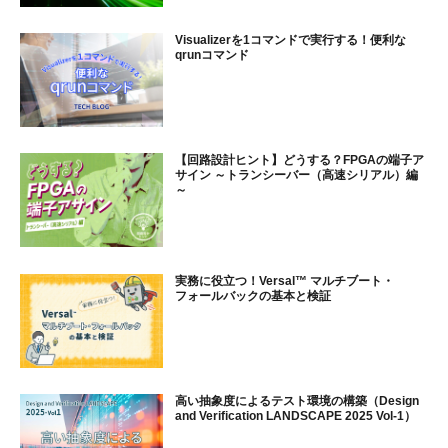
Visualizerを1コマンドで実行する！便利な
qrunコマンド
【回路設計ヒント】どうする？FPGAの端子ア
サイン ～トランシーバー（高速シリアル）編
～
実務に役立つ！Versal™ マルチブート・
フォールバックの基本と検証
高い抽象度によるテスト環境の構築（Design
and Verification LANDSCAPE 2025 Vol-1）