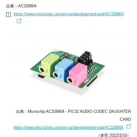
品番：AC328904
https://www.microchip.com/en-us/development-tool/AC328904
出典：Microchip AC328904 - PIC32 AUDIO CODEC DAUGHTER
CARD
https://www.microchip.com/en-us/development-tool/AC328904
（参照 2022/2/10）