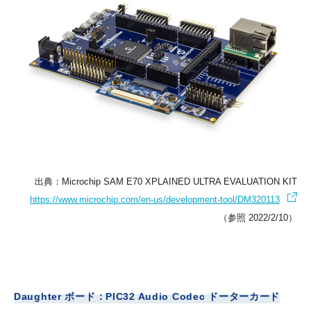
出典：Microchip SAM E70 XPLAINED ULTRA EVALUATION KIT
https://www.microchip.com/en-us/development-tool/DM320113
（参照 2022/2/10）
Daughter ボード：PIC32 Audio Codec ドーターカード