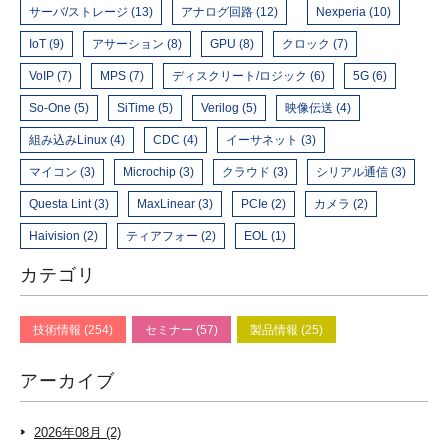
サーバ/ストレージ (13)
アナログ回路 (12)
Nexperia (10)
IoT (9)
アサーション (8)
GPU (8)
クロック (7)
VoIP (7)
MPS (7)
ディスクリート/ロジック (6)
5G (6)
So-One (5)
SiTime (5)
Verilog (5)
映像伝送 (4)
組み込みLinux (4)
CDC (4)
イーサネット (3)
マイコン (3)
Microchip (3)
クラウド (3)
シリアル通信 (3)
Questa Lint (3)
MaxLinear (3)
PCIe (2)
カメラ (2)
Haivision (2)
ティアフォー (2)
EOL (1)
カテゴリ
技術情報 (254)
セミナー (57)
製品情報 (25)
アーカイブ
2026年08月 (2)