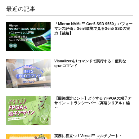
最近の記事
「Micron NVMe™ Gen5 SSD 9550」パフォー
マンス評価：Gen4環境で見るGen5 SSDの実
力【後編】
Visualizerを1コマンドで実行する！便利な
qrunコマンド
【回路設計ヒント】どうする？FPGAの端子ア
サイン ～トランシーバー（高速シリアル）編
～
実務に役立つ！Versal™ マルチブート・