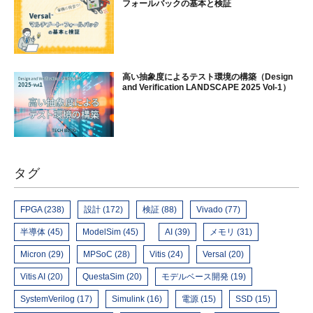
フォールバックの基本と検証
高い抽象度によるテスト環境の構築（Design
and Verification LANDSCAPE 2025 Vol-1）
タグ
FPGA (238)
設計 (172)
検証 (88)
Vivado (77)
半導体 (45)
ModelSim (45)
AI (39)
メモリ (31)
Micron (29)
MPSoC (28)
Vitis (24)
Versal (20)
Vitis AI (20)
QuestaSim (20)
モデルベース開発 (19)
SystemVerilog (17)
Simulink (16)
電源 (15)
SSD (15)