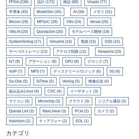
FPGA (238)
設計 (172)
検証 (88)
Vivado (77)
半導体 (45)
ModelSim (45)
AI (39)
メモリ (31)
Micron (29)
MPSoC (28)
Vitis (24)
Versal (20)
Vitis AI (20)
QuestaSim (20)
モデルベース開発 (19)
SystemVerilog (17)
Simulink (16)
電源 (15)
SSD (15)
サーバ/ストレージ (13)
アナログ回路 (12)
Nexperia (10)
IoT (9)
アサーション (8)
GPU (8)
クロック (7)
VoIP (7)
MPS (7)
ディスクリート/ロジック (6)
5G (6)
So-One (5)
SiTime (5)
Verilog (5)
映像伝送 (4)
組み込みLinux (4)
CDC (4)
イーサネット (3)
マイコン (3)
Microchip (3)
クラウド (3)
シリアル通信 (3)
Questa Lint (3)
MaxLinear (3)
PCIe (2)
カメラ (2)
Haivision (2)
ティアフォー (2)
EOL (1)
カテゴリ