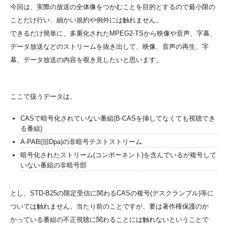
今回は、実際の放送の全体像をつかむことを目的とするので最小限の
ことだけ行い、細かい規約や例外には触れません。
できるだけ簡単に、多重化されたMPEG2-TSから映像や音声、字幕、
データ放送などのストリームを抜き出して、映像、音声の再生、字
幕、データ放送の内容を覗き見したいと思います。
ここで扱うデータは、
CASで暗号化されていない番組(B-CASを挿してなくても視聴でき
る番組)
A-PAB(旧Dpa)の非暗号テストストリーム
暗号化されたストリーム(コンポーネント)を含んでいるが複号して
いない番組の非暗号部
とし、STD-B25の限定受信に関わるCASの複号(デスクランブル)等に
ついては触れません。当たり前のことですが、要は著作権保護のか
かっている番組の不正視聴に関わることには触れないということで