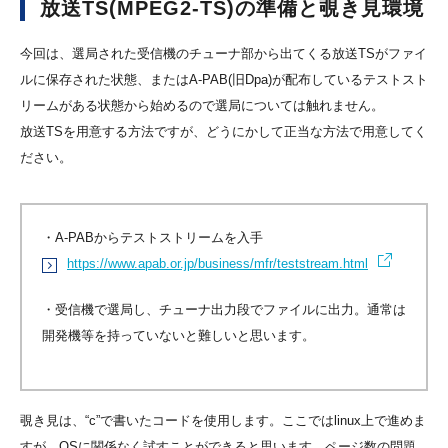
放送TS(MPEG2-TS)の準備と覗き見環境
今回は、選局された受信機のチューナ部から出てくる放送TSがファイ
ルに保存された状態、またはA-PAB(旧Dpa)が配布しているテストスト
リームがある状態から始めるので選局については触れません。
放送TSを用意する方法ですが、どうにかして正当な方法で用意してく
ださい。
・A-PABからテストストリームを入手
https://www.apab.or.jp/business/mfr/teststream.html
・受信機で選局し、チューナ出力段でファイルに出力。通常は
開発機等を持っていないと難しいと思います。
覗き見は、“c”で書いたコードを使用します。ここではlinux上で進めま
すが、OSに関係なく試すことができると思います。ページ数の問題