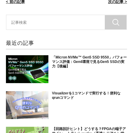
< 前の記事
次の記事 >
最近の記事
「Micron NVMe™ Gen5 SSD 9550」パフォー
マンス評価：Gen4環境で見るGen5 SSDの実
力【後編】
Visualizerを1コマンドで実行する！便利な
qrunコマンド
【回路設計ヒント】どうする？FPGAの端子ア