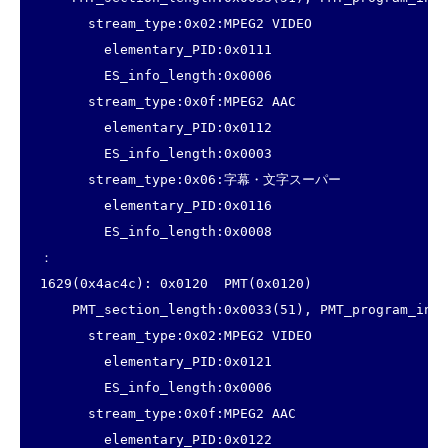
      stream_type:0x02:MPEG2 VIDEO

        elementary_PID:0x0111

        ES_info_length:0x0006

      stream_type:0x0f:MPEG2 AAC

        elementary_PID:0x0112

        ES_info_length:0x0003

      stream_type:0x06:字幕・文字スーパー

        elementary_PID:0x0116

        ES_info_length:0x0008

：

1629(0x4ac4c): 0x0120  PMT(0x0120)

    PMT_section_length:0x0033(51), PMT_program_info
      stream_type:0x02:MPEG2 VIDEO

        elementary_PID:0x0121

        ES_info_length:0x0006

      stream_type:0x0f:MPEG2 AAC

        elementary_PID:0x0122
