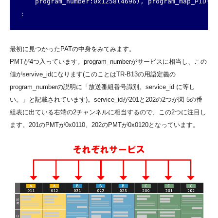
    program_number:0x1258(4696), program_map_PID(PM
：
最初に見つかったPATの中身をみてみます。
PMTが4つ入っています。program_numberがサービスに相当し、この
値がservive_idになります(このことはTR-B13の用語定義の
program_numberの説明に「放送番組番号識別。service_id に等し
い。」と記載されています)。service_idが201と202の2つが図 5の番
組表に出ている右端の2チャンネルに相当するので、この2つに注目し
ます。201のPMTが0x0110、202のPMTが0x0120となっています。