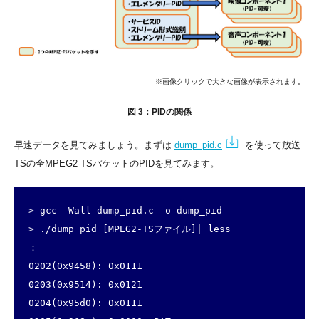
※画像クリックで大きな画像が表示されます。
図 3：PIDの関係
早速データを見てみましょう。まずは
dump_pid.c
を使って放送
TSの全MPEG2-TSパケットのPIDを見てみます。
> gcc -Wall dump_pid.c -o dump_pid

> ./dump_pid [MPEG2-TSファイル]| less

：

0202(0x9458): 0x0111

0203(0x9514): 0x0121

0204(0x95d0): 0x0111
