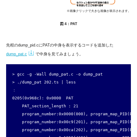
※画像クリックで大きな画像が表示されます。
図 4：PAT
先程のdump_pid.cにPATの中身を表示するコードを追加した
dump_pat.c
で中身を見てみましょう。
> gcc -g -Wall dump_pat.c -o dump_pat

> ./dump_pat 202.ts | less

：

0205(0x968c): 0x0000  PAT

    PAT_section_length : 21

    program_number:0x0000(000), program_map_PID(PMT
    program_number:0x00c9(201), program_map_PID(PMT
    program_number:0x00ca(202), program_map_PID(PMT