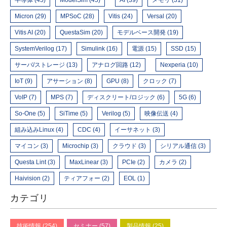
半導体 (45)
ModelSim (45)
AI (39)
メモリ (31)
Micron (29)
MPSoC (28)
Vitis (24)
Versal (20)
Vitis AI (20)
QuestaSim (20)
モデルベース開発 (19)
SystemVerilog (17)
Simulink (16)
電源 (15)
SSD (15)
サーバ/ストレージ (13)
アナログ回路 (12)
Nexperia (10)
IoT (9)
アサーション (8)
GPU (8)
クロック (7)
VoIP (7)
MPS (7)
ディスクリート/ロジック (6)
5G (6)
So-One (5)
SiTime (5)
Verilog (5)
映像伝送 (4)
組み込みLinux (4)
CDC (4)
イーサネット (3)
マイコン (3)
Microchip (3)
クラウド (3)
シリアル通信 (3)
Questa Lint (3)
MaxLinear (3)
PCIe (2)
カメラ (2)
Haivision (2)
ティアフォー (2)
EOL (1)
カテゴリ
技術情報 (254)
セミナー (57)
製品情報 (25)