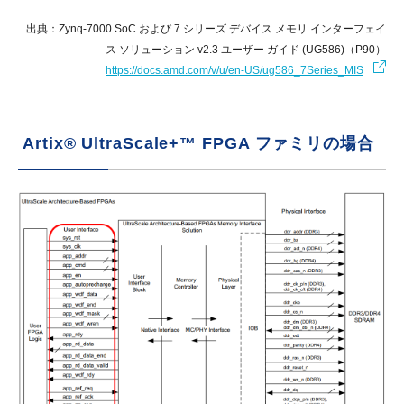
出典：Zynq-7000 SoC および 7 シリーズ デバイス メモリ インターフェイ
ス ソリューション v2.3 ユーザー ガイド (UG586)（P90）
https://docs.amd.com/v/u/en-US/ug586_7Series_MIS
Artix® UltraScale+™ FPGA ファミリの場合