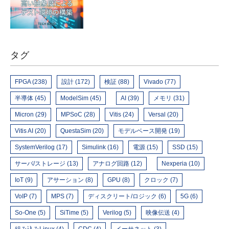
タグ
FPGA (238)
設計 (172)
検証 (88)
Vivado (77)
半導体 (45)
ModelSim (45)
AI (39)
メモリ (31)
Micron (29)
MPSoC (28)
Vitis (24)
Versal (20)
Vitis AI (20)
QuestaSim (20)
モデルベース開発 (19)
SystemVerilog (17)
Simulink (16)
電源 (15)
SSD (15)
サーバ/ストレージ (13)
アナログ回路 (12)
Nexperia (10)
IoT (9)
アサーション (8)
GPU (8)
クロック (7)
VoIP (7)
MPS (7)
ディスクリート/ロジック (6)
5G (6)
So-One (5)
SiTime (5)
Verilog (5)
映像伝送 (4)