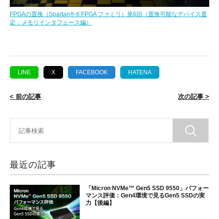
FPGAの置換（Spartan®-6 FPGA ファミリ）第6回（置換可能なデバイス選
定：メモリインタフェース編）
LINE
X
FACEBOOK
HATENA
< 前の記事
次の記事 >
最近の記事
「Micron NVMe™ Gen5 SSD 9550」パフォー
マンス評価：Gen4環境で見るGen5 SSDの実
力【後編】