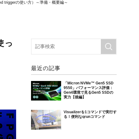
 triggerの使い方）～準備・概要編～
使っ
最近の記事
「Micron NVMe™ Gen5 SSD
9550」パフォーマンス評価：
Gen4環境で見るGen5 SSDの
実力【後編】
Visualizerを1コマンドで実行す
る！便利なqrunコマンド