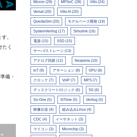
Micron (29)
MPSoC (28)
Vitis (24)
Versal (20)
Vitis AI (20)
QuestaSim (20)
モデルベース開発 (19)
SystemVerilog (17)
Simulink (16)
ます。
電源 (15)
SSD (15)
けたく
サーバ/ストレージ (13)
アナログ回路 (12)
Nexperia (10)
IoT (9)
アサーション (8)
GPU (8)
は準備・
クロック (7)
VoIP (7)
MPS (7)
ディスクリート/ロジック (6)
5G (6)
So-One (5)
SiTime (5)
Verilog (5)
映像伝送 (4)
組み込みLinux (4)
CDC (4)
イーサネット (3)
マイコン (3)
Microchip (3)