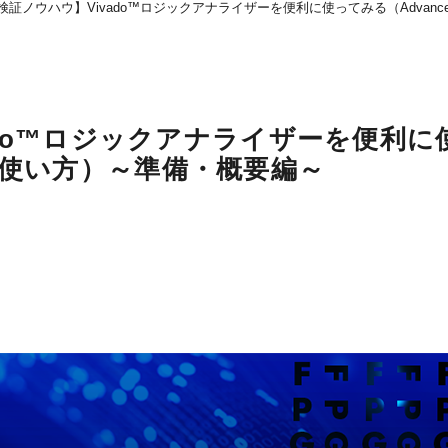
検証ノウハウ】Vivado™ロジックアナライザーを便利に使ってみる（Advanced
ado™ロジックアナライザーを便利に
gerの使い方）～準備・概要編～