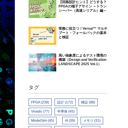
【回路設計ヒント】どうする？
FPGAの端子アサイン ～トラン
シーバー（高速シリアル）編～
実務に役立つ！Versal™ マルチ
ブート・フォールバックの基本
と検証
高い抽象度によるテスト環境の
構築（Design and Verification
LANDSCAPE 2025 Vol-1）
タグ
FPGA (238)
設計 (172)
検証 (88)
Vivado (77)
半導体 (45)
ModelSim (45)
AI (39)
メモリ (31)