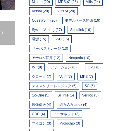
Micron (29)
MPSoC (28)
Vitis (24)
Versal (20)
Vitis AI (20)
QuestaSim (20)
モデルベース開発 (19)
SystemVerilog (17)
Simulink (16)
電源 (15)
SSD (15)
サーバ/ストレージ (13)
アナログ回路 (12)
Nexperia (10)
IoT (9)
アサーション (8)
GPU (8)
クロック (7)
VoIP (7)
MPS (7)
ディスクリート/ロジック (6)
5G (6)
So-One (5)
SiTime (5)
Verilog (5)
映像伝送 (4)
組み込みLinux (4)
CDC (4)
イーサネット (3)
マイコン (3)
Microchip (3)