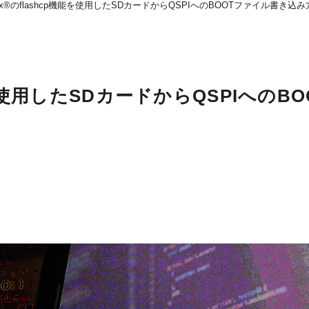
inux®のflashcp機能を使用したSDカードからQSPIへのBOOTファイル書き込
機能を使用したSDカードからQSPIへのBO