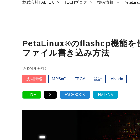
株式会社PALTEK
TECHブログ
技術情報
PetaL
PetaLinux®のflashcp
ファイル書き込み方法
2024/09/10
技術情報
MPSoC
FPGA
設計
Vivado
LINE
X
FACEBOOK
HATENA