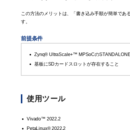
この方法のメリットは、「書き込み手順が簡単であるこ
す。
前提条件
Zynq® UltraScale+™ MPSoCのSTANDA
基板にSDカードスロットが存在すること
使用ツール
Vivado™ 2022.2
PetaLinux® 2022.2