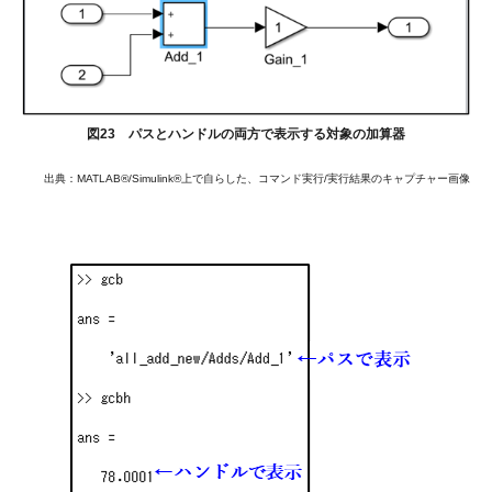
図23 パスとハンドルの両方で表示する対象の加算器
出典：MATLAB®/Simulink®上で自らした、コマンド実行/実行結果のキャプチャー画像