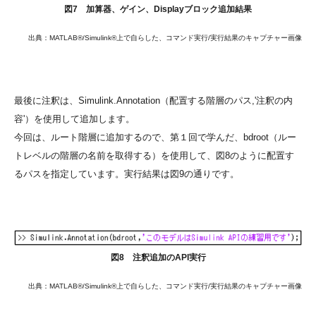
図7 加算器、ゲイン、Displayブロック追加結果
出典：MATLAB®/Simulink®上で自らした、コマンド実行/実行結果のキャプチャー画像
最後に注釈は、Simulink.Annotation（配置する階層のパス,'注釈の内
容'）を使用して追加します。
今回は、ルート階層に追加するので、第１回で学んだ、bdroot（ルー
トレベルの階層の名前を取得する）を使用して、図8のように配置す
るパスを指定しています。実行結果は図9の通りです。
図8 注釈追加のAPI実行
出典：MATLAB®/Simulink®上で自らした、コマンド実行/実行結果のキャプチャー画像