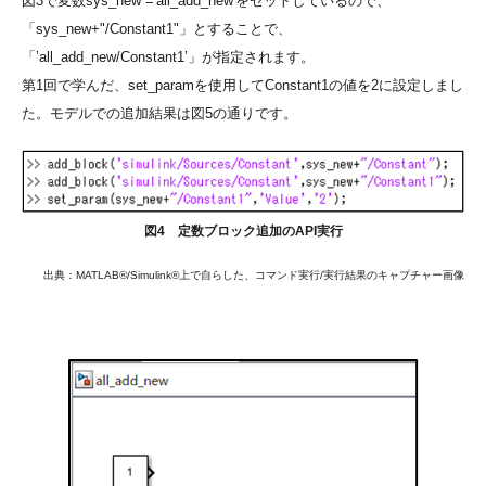
図3で変数sys_new ='all_add_new'をセットしているので、
「sys_new+"/Constant1"」とすることで、
「’all_add_new/Constant1’」が指定されます。
第1回で学んだ、set_paramを使用してConstant1の値を2に設定しまし
た。モデルでの追加結果は図5の通りです。
図4 定数ブロック追加のAPI実行
出典：MATLAB®/Simulink®上で自らした、コマンド実行/実行結果のキャプチャー画像