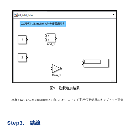
図9 注釈追加結果
出典：MATLAB®/Simulink®上で自らした、コマンド実行/実行結果のキャプチャー画像
Step3. 結線