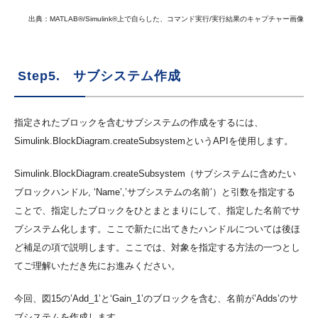
出典：MATLAB®/Simulink®上で自らした、コマンド実行/実行結果のキャプチャー画像
Step5. サブシステム作成
指定されたブロックを含むサブシステムの作成をするには、
Simulink.BlockDiagram.createSubsystemというAPIを使用します。
Simulink.BlockDiagram.createSubsystem（サブシステムに含めたい
ブロックハンドル, ‘Name’,’サブシステムの名前’）と引数を指定する
ことで、指定したブロックをひとまとまりにして、指定した名前でサ
ブシステム化します。ここで新たに出てきたハンドルについては後ほ
ど補足の項で説明します。ここでは、対象を指定する方法の一つとし
てご理解いただき先にお進みください。
今回、図15の’Add_1’と‘Gain_1’のブロックを含む、名前が’Adds’のサ
ブシステムを作成します。