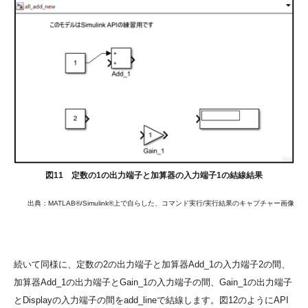
図11 定数の1の出力端子と加算器の入力端子1の結線結果
出典：MATLAB®/Simulink®上で自らした、コマンド実行/実行結果のキャプチャー画像
続いて同様に、定数の2の出力端子と加算器Add_1の入力端子2の間、
加算器Add_1の出力端子とGain_1の入力端子の間、Gain_1の出力端子
とDisplayの入力端子の間をadd_lineで結線します。図12のようにAPI