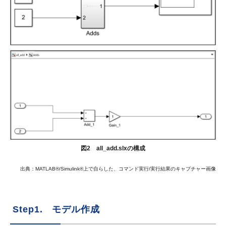
図2 all_add.slxの構成
出典：MATLAB®/Simulink®上で自らした、コマンド実行/実行結果のキャプチャー画像
Step1. モデル作成