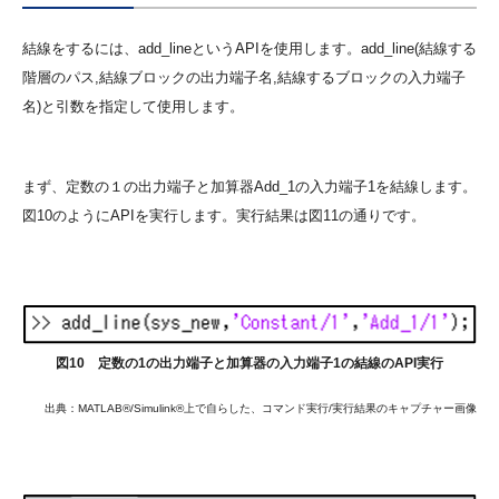
結線をするには、add_lineというAPIを使用します。add_line(結線する
階層のパス,結線ブロックの出力端子名,結線するブロックの入力端子
名)と引数を指定して使用します。
まず、定数の１の出力端子と加算器Add_1の入力端子1を結線します。
図10のようにAPIを実行します。実行結果は図11の通りです。
図10 定数の1の出力端子と加算器の入力端子1の結線のAPI実行
出典：MATLAB®/Simulink®上で自らした、コマンド実行/実行結果のキャプチャー画像