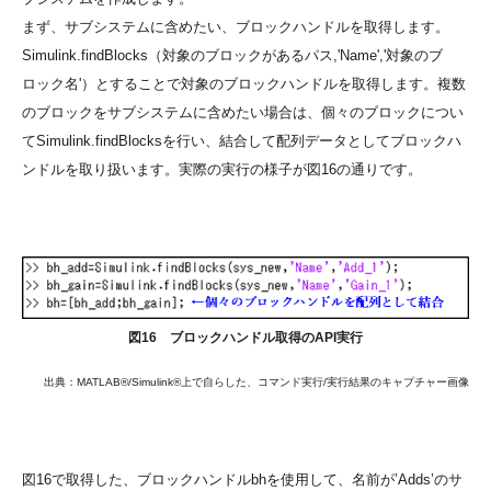
まず、サブシステムに含めたい、ブロックハンドルを取得します。
Simulink.findBlocks（対象のブロックがあるパス,'Name','対象のブ
ロック名'）とすることで対象のブロックハンドルを取得します。複数
のブロックをサブシステムに含めたい場合は、個々のブロックについ
てSimulink.findBlocksを行い、結合して配列データとしてブロックハ
ンドルを取り扱います。実際の実行の様子が図16の通りです。
図16 ブロックハンドル取得のAPI実行
出典：MATLAB®/Simulink®上で自らした、コマンド実行/実行結果のキャプチャー画像
図16で取得した、ブロックハンドルbhを使用して、名前が’Adds’のサ