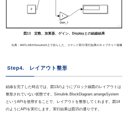
図13 定数、加算器、ゲイン、Displayとの結線結果
出典：MATLAB®/Simulink®上で自らした、コマンド実行/実行結果のキャプチャー画像
Step4. レイアウト整形
結線を完了した時点では、図13のようにブロック線図のレイアウトは
整形されていない状態です。Simulink.BlockDiagram.arrangeSystem
というAPIを使用することで、レイアウトを整形してくれます。図14
のようにAPIを実行します。実行結果は図15の通りです。