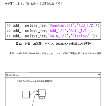
を実行します。実行結果は図13の通りです。
図12 定数、加算器、ゲイン、Displayとの結線のAPI実行
出典：MATLAB®/Simulink®上で自らした、コマンド実行/実行結果のキャプチャー画像