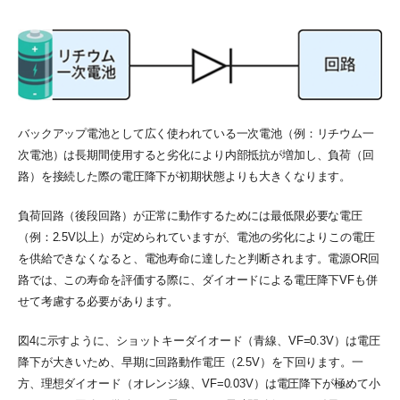
バックアップ電池として広く使われている一次電池（例：リチウム一
次電池）は長期間使用すると劣化により内部抵抗が増加し、負荷（回
路）を接続した際の電圧降下が初期状態よりも大きくなります。
負荷回路（後段回路）が正常に動作するためには最低限必要な電圧
（例：2.5V以上）が定められていますが、電池の劣化によりこの電圧
を供給できなくなると、電池寿命に達したと判断されます。電源OR回
路では、この寿命を評価する際に、ダイオードによる電圧降下VFも併
せて考慮する必要があります。
図4に示すように、ショットキーダイオード（青線、VF=0.3V）は電圧
降下が大きいため、早期に回路動作電圧（2.5V）を下回ります。一
方、理想ダイオード（オレンジ線、VF=0.03V）は電圧降下が極めて小