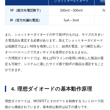
ショットキーダイオード
理想ダ
VF（順方向電圧降下）
200mV～500mV
7mV
IR（逆方向漏れ電流）
5uA～3mA
<
また、ショットキーダイオードの中で低VFのものは、サイズの大きい
大電流品を選定する必要があります。加えてショットキーダイオード
は低耐圧ではよい特性を発揮しにくく、結局大電流、かつ耐圧も高い
オーバースペックで大きいサイズを使用せざるをえません。
一方理想ダイオードでは、例えば5Vラインの使用に特化した製品の選
定も可能で、システムに適したサイズ感で低VFの製品を選定すること
ができます。
4. 理想ダイオードの基本動作原理
理想ダイオードは、MOSFETとそのゲートを制御するコントローラ回
路から構成されています。基本的な動作は以下の通りです。