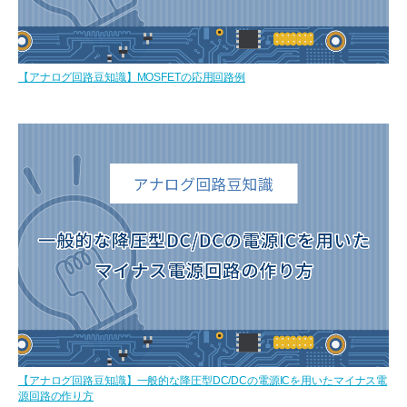
【アナログ回路豆知識】MOSFETの応用回路例
【アナログ回路豆知識】一般的な降圧型DC/DCの電源ICを用いたマイナス電
源回路の作り方