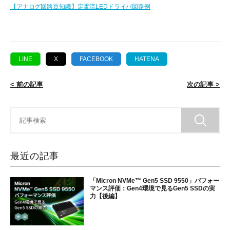
【アナログ回路豆知識】定電流LEDドライバ回路例
LINE
X
FACEBOOK
HATENA
< 前の記事
次の記事 >
最近の記事
「Micron NVMe™ Gen5 SSD 9550」パフォー
マンス評価：Gen4環境で見るGen5 SSDの実
力【後編】