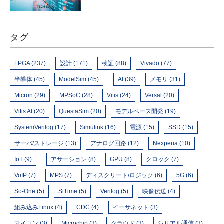
タグ
FPGA (237)
設計 (171)
検証 (88)
Vivado (77)
半導体 (45)
ModelSim (45)
AI (39)
メモリ (31)
Micron (29)
MPSoC (28)
Vitis (24)
Versal (20)
Vitis AI (20)
QuestaSim (20)
モデルベース開発 (19)
SystemVerilog (17)
Simulink (16)
電源 (15)
SSD (15)
サーバ/ストレージ (13)
アナログ回路 (12)
Nexperia (10)
IoT (9)
アサーション (8)
GPU (8)
クロック (7)
VoIP (7)
MPS (7)
ディスクリート/ロジック (6)
5G (6)
So-One (5)
SiTime (5)
Verilog (5)
映像伝送 (4)
組み込みLinux (4)
CDC (4)
イーサネット (3)
マイコン (3)
Microchip (3)
クラウド (3)
シリアル通信 (3)