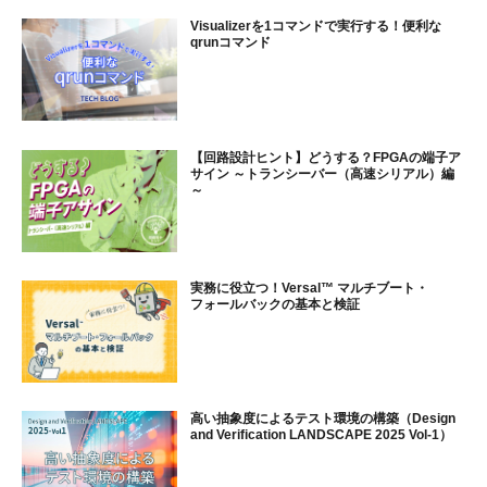
Visualizerを1コマンドで実行する！便利な
qrunコマンド
【回路設計ヒント】どうする？FPGAの端子ア
サイン ～トランシーバー（高速シリアル）編
～
実務に役立つ！Versal™ マルチブート・
フォールバックの基本と検証
高い抽象度によるテスト環境の構築（Design
and Verification LANDSCAPE 2025 Vol-1）