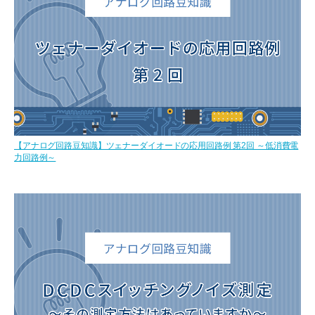
【アナログ回路豆知識】ツェナーダイオードの応用回路例 第2回 ～低消費電
力回路例～