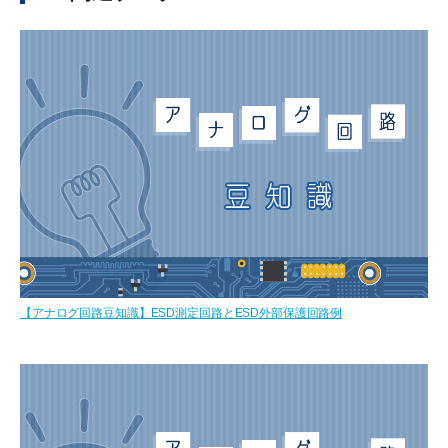
【アナログ回路豆知識】ESD測定回路とESD外部保護回路例