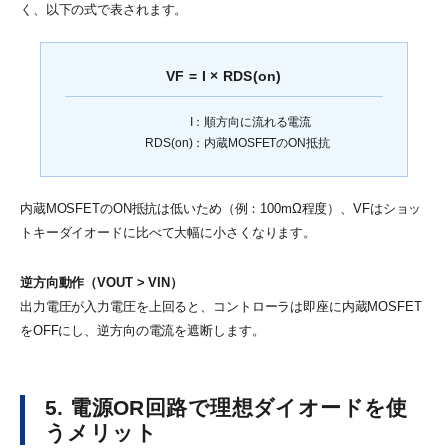
く、以下の式で表されます。
VF = I × RDS(on)
I
順方向に流れる電流
RDS(on)
内蔵MOSFETのON抵抗
内蔵MOSFETのON抵抗は低いため（例：100mΩ程度）、VFはショッ
トキーダイオードに比べて大幅に小さくなります。
逆方向動作（VOUT > VIN）
出力電圧が入力電圧を上回ると、コントローラは即座に内蔵MOSFET
をOFFにし、逆方向の電流を遮断します。
5. 電源OR回路で理想ダイオードを使
うメリット